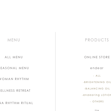
MENU
PRODUCTS
ALL MENU
ONLINE STORE
SEASONAL MENU
endear
- ALL
WOMAN RHYTHM
-BRIGHTENING OI
-BALANCING OIL
ELLNESS RETREAT
-endearing LOTIO
- OTHERS
NA RHYTHM RITUAL
ila