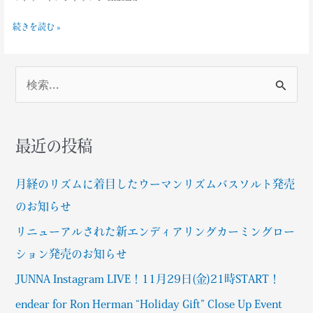
ラ
続きを読む »
ン
ド
〝endear
/
検
エ
索
ン
デ
対
最近の投稿
ィ
象
ア〟
:
joie
月経のリズムに着目したウーマンリズムバスソルト発売
de
のお知らせ
vivre
リニューアルされた新エンディアリングカーミングロー
ク
リ
ション発売のお知らせ
ス
JUNNA Instagram LIVE！11月29日(金)21時START！
マ
ス
endear for Ron Herman “Holiday Gift” Close Up Event