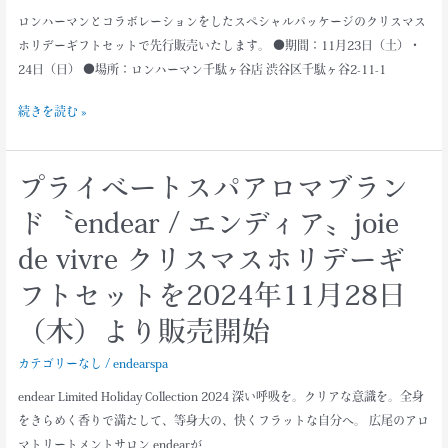
“Holiday
ロンハーマンとコラボレーションをしたスペシャルパッケージのクリスマス
Gift”
ホリデーギフトセットで先行販売いたします。 ●期間：11月23日（土）・
Close
24日（日） ●場所：ロンハーマン千駄ヶ谷店 渋谷区千駄ヶ谷2-11-1
Up
Event
続きを読む »
プライベートスパアロマブラン
プ
ラ
ド〝endear / エンディア〟joie
イ
de vivre クリスマスホリデーギ
ベ
ー
フトセットを2024年11月28日
ト
（木）より販売開始
ス
パ
カテゴリーなし
/
endearspa
ア
endear Limited Holiday Collection 2024 深い呼吸を。クリアな意識を。全身
ロ
をきらめく香りで満たして、等身大の、快くフラットな自分へ。 広尾のアロ
マ
マトリートメントサロン endearが
ブ