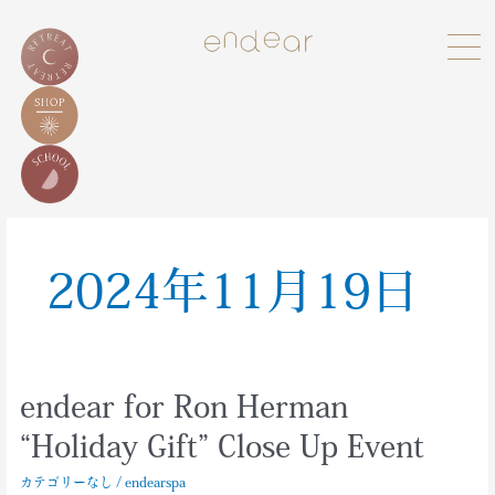
2024年11月19日
endear for Ron Herman
endear
for
“Holiday Gift” Close Up Event
Ron
Herman
カテゴリーなし
/
endearspa